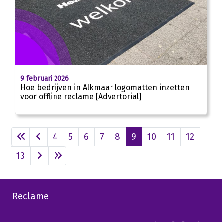
9 februari 2026
Hoe bedrijven in Alkmaar logomatten inzetten
voor offline reclame [Advertorial]
4
5
6
7
8
9
10
11
12
13
Reclame