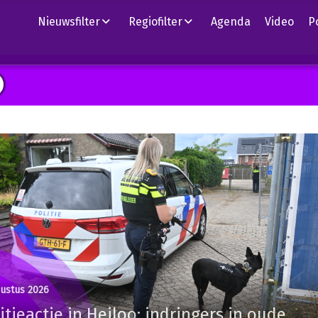
Nieuwsfilter
Regiofilter
Agenda
Video
P
gustus 2026
itieactie in Heiloo: indringers in oude