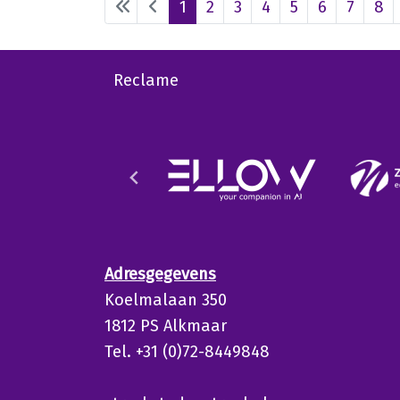
1
2
3
4
5
6
7
8
Reclame
Adresgegevens
Koelmalaan 350
1812 PS Alkmaar
Tel. +31 (0)72-8449848