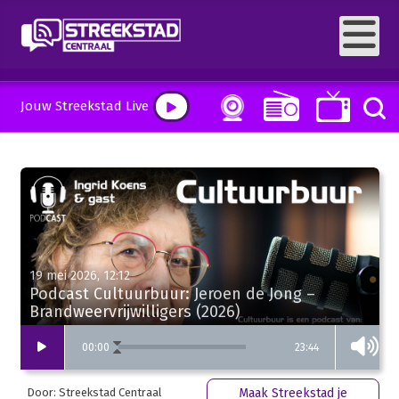
Jouw Streekstad Live
19 mei 2026, 12:12
Podcast Cultuurbuur: Jeroen de Jong –
Brandweervrijwilligers (2026)
23:44
00
:
00
Door: Streekstad Centraal
Maak Streekstad je