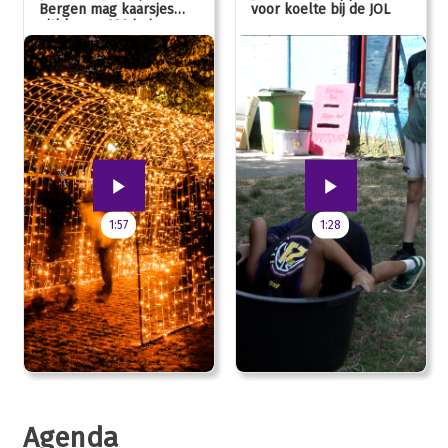
Bergen mag kaarsjes
voor koelte bij de JOL
uitblazen: 100 jarig
jubileum!
1:57
1:28
Agenda