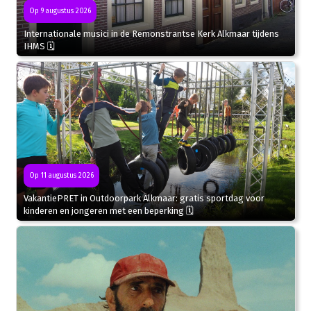
Op 9 augustus 2026
Internationale musici in de Remonstrantse Kerk Alkmaar tijdens
IHMS 🗓
Op 11 augustus 2026
VakantiePRET in Outdoorpark Alkmaar: gratis sportdag voor
kinderen en jongeren met een beperking 🗓