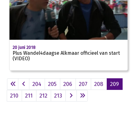
01:20
20 juni 2018
Plus Wandel4daagse Alkmaar officieel van start
(VIDEO)
204
205
206
207
208
209
210
211
212
213