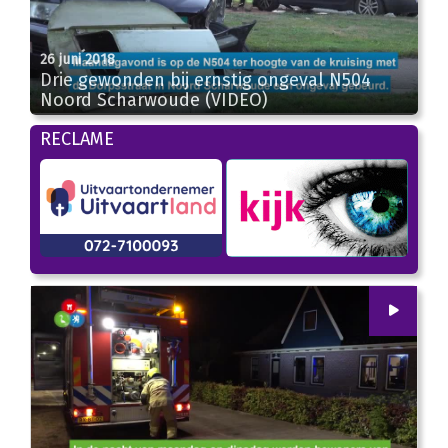
26 juni 2018
Drie gewonden bij ernstig ongeval N504
Noord Scharwoude (VIDEO)
00:32
RECLAME
00
:
00