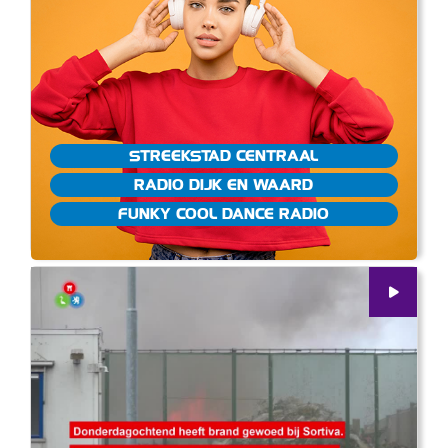
STREEKSTAD CENTRAAL
RADIO DIJK EN WAARD
FUNKY COOL DANCE RADIO
00
:
00