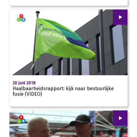
00
:
00
01:08
20 juni 2018
Haalbaarheidsrapport: kijk naar bestuurlijke
fusie (VIDEO)
00
:
00