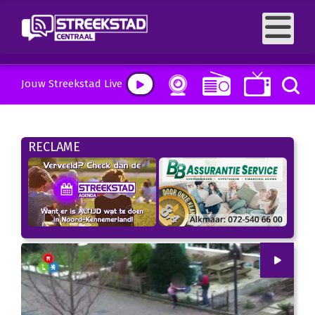
Jouw Streekstad Live
RECLAME
00
:
00