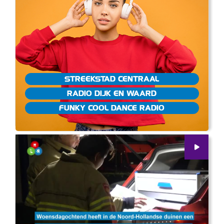
STREEKSTAD CENTRAAL
RADIO DIJK EN WAARD
FUNKY COOL DANCE RADIO
00
:
00