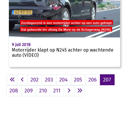
00:32
9 juli 2018
Motorrijder klapt op N245 achter op wachtende
auto (VIDEO)
202
203
204
205
206
207
208
209
210
211