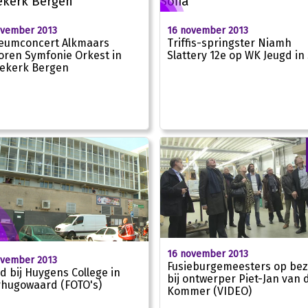
ovember 2013
16 november 2013
leumconcert Alkmaars
Triffis-springster Niamh
oren Symfonie Orkest in
Slattery 12e op WK Jeugd in 
ekerk Bergen
16 november 2013
ovember 2013
Fusieburgemeesters op be
d bij Huygens College in
bij ontwerper Piet-Jan van 
hugowaard (FOTO's)
Kommer (VIDEO)