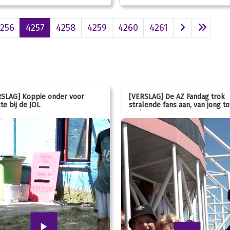
256
4257
4258
4259
4260
4261
SLAG] Koppie onder voor
[VERSLAG] De AZ Fandag trok
te bij de JOL
stralende fans aan, van jong to
oud!