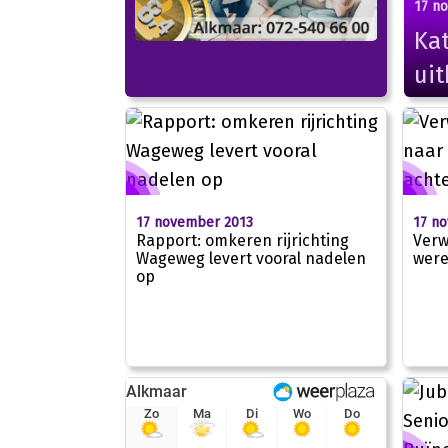
17 n
Kat
uit
17 november 2013
17 n
Rapport: omkeren rijrichting
Verw
Wageweg levert vooral nadelen
were
op