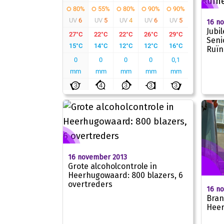
16 n
Jubi
Seni
Ruïn
16 november 2013
Grote alcoholcontrole in
Heerhugowaard: 800 blazers, 6
overtreders
16 n
Bran
Heer