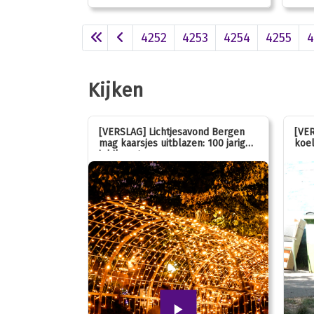
4252
4253
4254
4255
4
Kijken
 stemmen op
[VERSLAG] Lichtjesavond Bergen
[VER
mag kaarsjes uitblazen: 100 jarig
koel
jubileum!