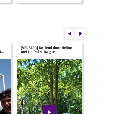
[VERSLAG] Rollend door Heiloo
[VERSLAG] Ki
t
met de Rol 4-Daagse
hún favoriet 
speeltuin