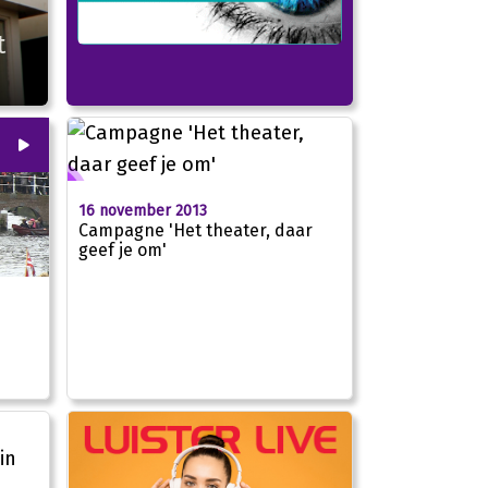
t
00
:
00
16 november 2013
Campagne 'Het theater, daar
geef je om'
02:25