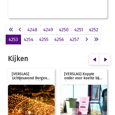
4248
4249
4250
4251
4252
4253
4254
4255
4256
4257
Kijken
[VERSLAG]
[VERSLAG] Koppie
Lichtjesavond Bergen
onder voor koelte bij
mag kaarsjes uitblazen:
de JOL
100 jarig jubileum!