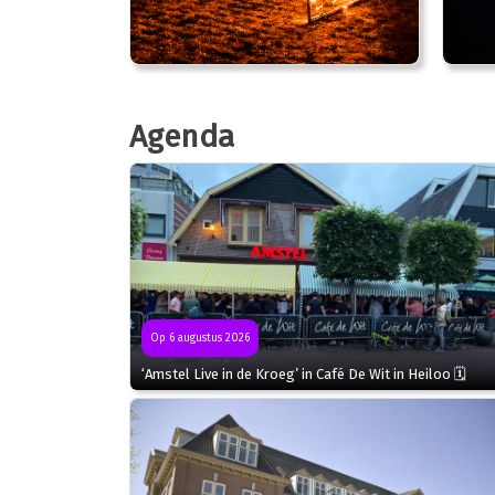
Agenda
Op 6 augustus 2026
‘Amstel Live in de Kroeg’ in Café De Wit in Heiloo 🗓