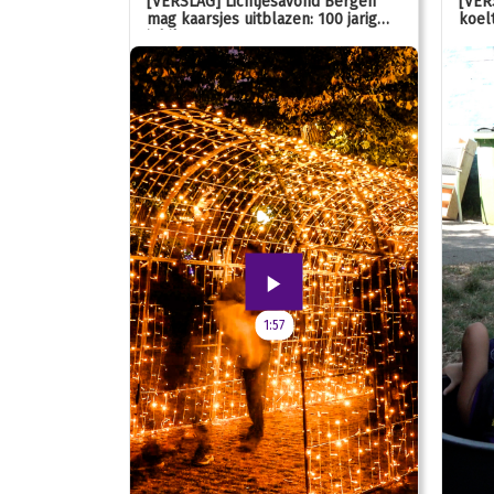
stemmen op
[VERSLAG] Lichtjesavond Bergen
[VER
mag kaarsjes uitblazen: 100 jarig
koelt
jubileum!
1:57