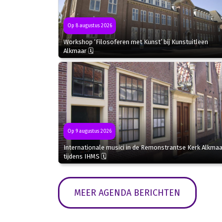
Op 8 augustus 2026
Workshop ‘Filosoferen met Kunst’ bij Kunstuitleen
Alkmaar 🗓
Op 9 augustus 2026
Internationale musici in de Remonstrantse Kerk Alkmaa
tijdens IHMS 🗓
MEER AGENDA BERICHTEN