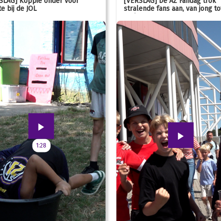
SLAG] Koppie onder voor
[VERSLAG] De AZ Fandag trok
e bij de JOL
stralende fans aan, van jong to
oud!
1:28