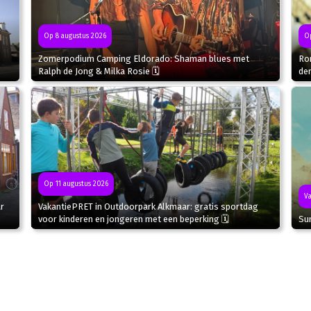
Op 8 augustus 2026
Op
Zomerpodium Camping Eldorado: Shaman blues met
Ron
Ralph de Jong & Milka Rosie 🗓
de
Op 11 augustus 2026
Va
r
VakantiePRET in Outdoorpark Alkmaar: gratis sportdag
Sun
voor kinderen en jongeren met een beperking 🗓