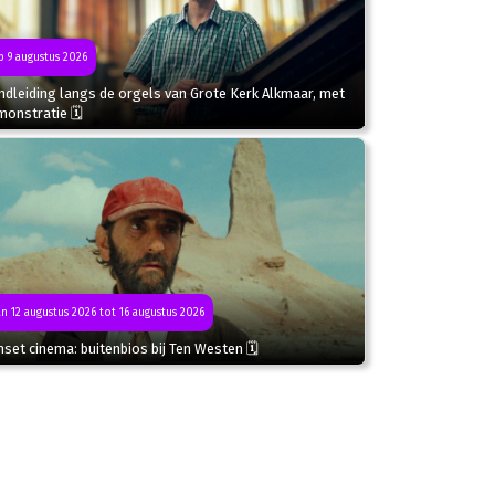
 9 augustus 2026
dleiding langs de orgels van Grote Kerk Alkmaar, met
monstratie 🗓
n 12 augustus 2026 tot 16 augustus 2026
set cinema: buitenbios bij Ten Westen 🗓