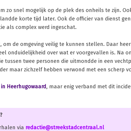
 zo snel mogelijk op de plek des onheils te zijn. Oo
ndde korte tijd later. Ook de officier van dienst ge
tie als complex werd ingeschat.
 om de omgeving veilig te kunnen stellen. Daar heer
l onduidelijkheid over wat er voorgevallen is. Na o
zie tussen twee personen die uitmondde in een vechtpa
nder maar zichzelf hebben verwond met een scherp v
j in Heerhugowaard
, maar enig verband met dit inciden
?
erhalen via
redactie@streekstadcentraal.nl