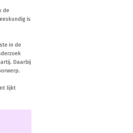
k de
neeskundig is
ste in de
nderzoek
rtij. Daarbij
oorwerp.
t lijkt