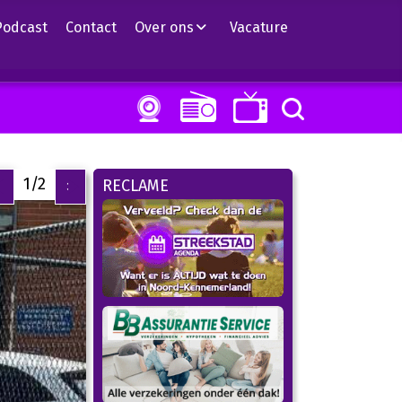
Podcast
Contact
Over ons
Vacature
1/2
RECLAME
<
>