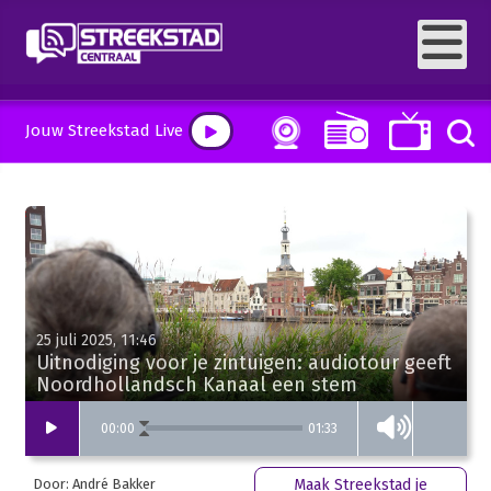
Jouw Streekstad Live
25 juli 2025, 11:46
Uitnodiging voor je zintuigen: audiotour geeft
Noordhollandsch Kanaal een stem
01:33
00
:
00
Door: André Bakker
Maak Streekstad je