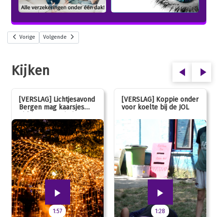
Vorige
Volgende
Kijken
[VERSLAG] Lichtjesavond
[VERSLAG] Koppie onder
Bergen mag kaarsjes
voor koelte bij de JOL
uitblazen: 100 jarig
jubileum!
1:57
1:28