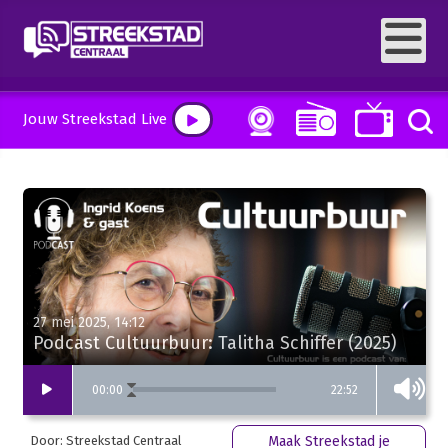
Jouw Streekstad Live
27 mei 2025, 14:12
Podcast Cultuurbuur: Talitha Schiffer (2025)
22:52
00
:
00
Door: Streekstad Centraal
Maak Streekstad je