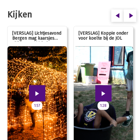
Kijken
[VERSLAG] Lichtjesavond
[VERSLAG] Koppie onder
Bergen mag kaarsjes
voor koelte bij de JOL
uitblazen: 100 jarig
jubileum!
1:57
1:28