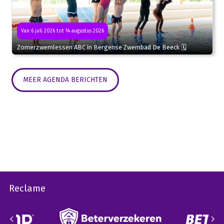
Van 6 juli 2026 tot 14 augustus 2026
Zomerzwemlessen ABC in Bergense Zwembad De Beeck 🗓
MEER AGENDA BERICHTEN
Reclame