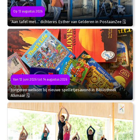
Op 13 augustus 2026
‘Aan tafel met…’ dichteres Esther van Gelderen in PostaanZee 🗓
Van 12 juni 2026 tot 14 augustus 2026
Jongeren welkom bij nieuwe spelletjesavond in Bibliotheek
Alkmaar 🗓