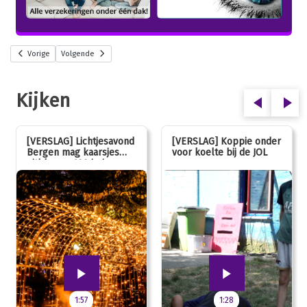
Vorige
Volgende
Kijken
[VERSLAG] Lichtjesavond
[VERSLAG] Koppie onder
Bergen mag kaarsjes
voor koelte bij de JOL
uitblazen: 100 jarig
jubileum!
1:57
1:28