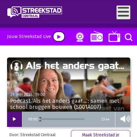
Jouw Streekstad Live
21 mei 2025, 19:00
Podcast ‘Als het anders gaat…’: samen met
school bruggen bouwen (S001A007)
23:44
00
:
00
Door: Streekstad Centraal
Maak Streekstad je