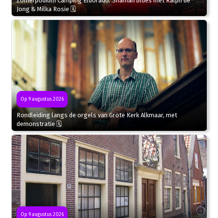
Zomerpodium Camping Eldorado: Shaman blues met Ralph de
Jong & Milka Rosie 🗓
Op 9 augustus 2026
Rondleiding langs de orgels van Grote Kerk Alkmaar, met
demonstratie 🗓
Op 9 augustus 2026