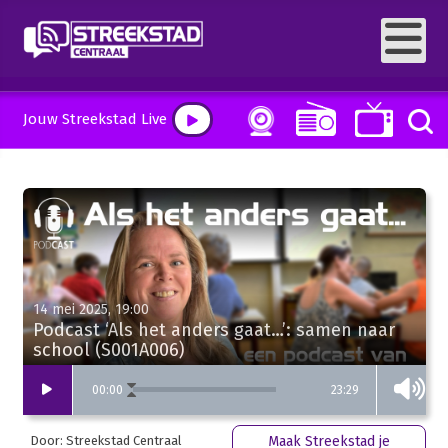
Jouw Streekstad Live
14 mei 2025, 19:00
Podcast ‘Als het anders gaat…’: samen naar
school (S001A006)
23:29
00
:
00
Door: Streekstad Centraal
Maak Streekstad je