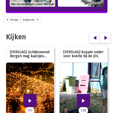
Vorige
Volgende
Kijken
[VERSLAG] Lichtjesavond
[VERSLAG] Koppie onder
Bergen mag kaarsjes
voor koelte bij de JOL
uitblazen: 100 jarig
jubileum!
1:57
1:28