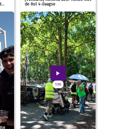
t
de Rol 4-Daagse
hún favorie
speeltuin
1:06