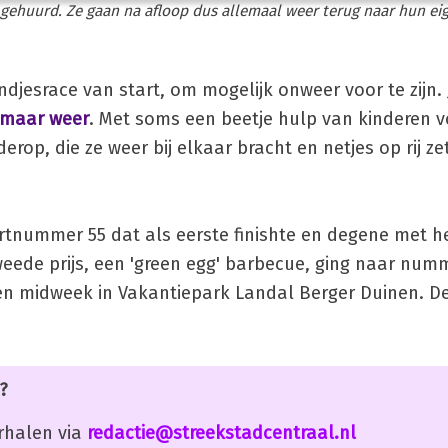
ehuurd. Ze gaan na afloop dus allemaal weer terug naar hun eige
djesrace van start, om mogelijk onweer voor te zijn.
 maar weer
. Met soms een beetje hulp van kinderen 
erop, die ze weer bij elkaar bracht en netjes op rij ze
artnummer 55 dat als eerste finishte en degene met h
eede prijs, een 'green egg' barbecue, ging naar num
n midweek in Vakantiepark Landal Berger Duinen. De
?
erhalen via
redactie@streekstadcentraal.nl