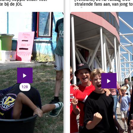
e bij de JOL
stralende fans aan, van jong to
oud!
1:28