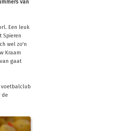
tnummers van
rl. Een leuk
t Spieren
och wel zo'n
auw Kraam
rvan gaat
 voetbalclub
r de