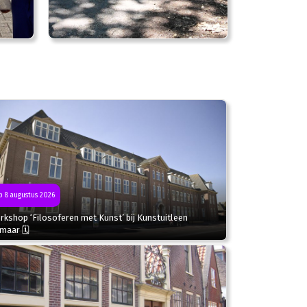
 8 augustus 2026
kshop ‘Filosoferen met Kunst’ bij Kunstuitleen
kmaar 🗓