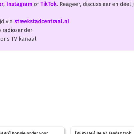
er
,
Instagram
of
TikTok
. Reageer, discussieer en deel
jd via
streekstadcentraal.nl
 radiozender
ons TV kanaal
SLAG] Koppie onder voor
[VERSLAG] De AZ Fandag trok