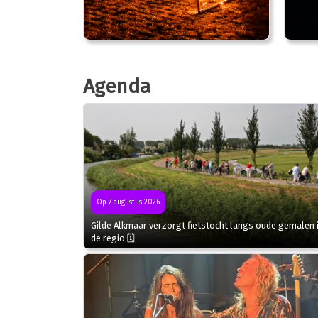
Agenda
Op 7 augustus 2026
Gilde Alkmaar verzorgt fietstocht langs oude gemalen 
de regio 🗓