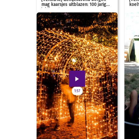
mag kaarsjes uitblazen: 100 jarig
koelt
jubileum!
1:57