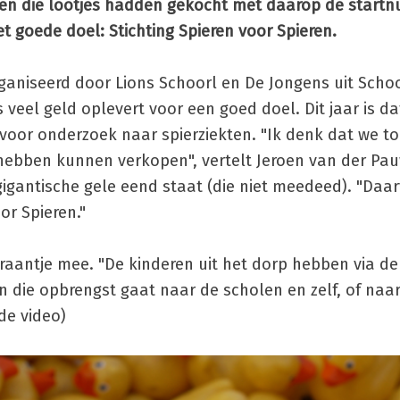
nsen die lootjes hadden gekocht met daarop de star
t goede doel: Stichting Spieren voor Spieren.
ganiseerd door Lions Schoorl en De Jongens uit Schoo
veel geld oplevert voor een goed doel. Dit jaar is da
et voor onderzoek naar spierziekten. "Ik denk dat we t
 hebben kunnen verkopen", vertelt Jeroen van der P
 gigantische gele eend staat (die niet meedeed). "Daa
or Spieren."
aantje mee. "De kinderen uit het dorp hebben via de
n die opbrengst gaat naar de scholen en zelf, of naa
de video)