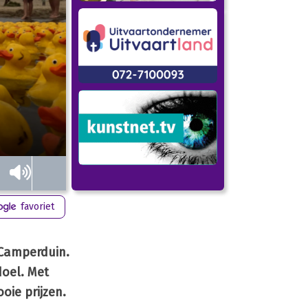
favoriet
 Camperduin.
oel. Met
oie prijzen.