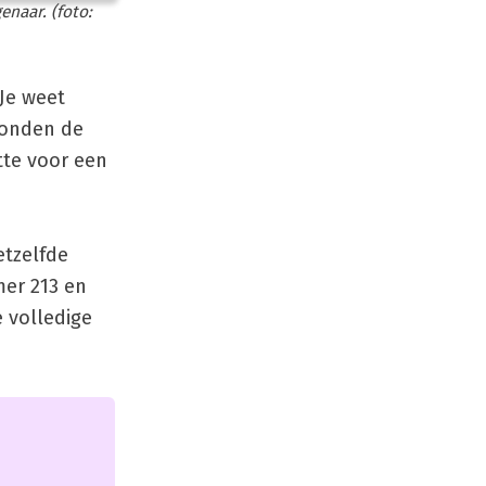
naar. (foto:
 Je weet
vonden de
tte voor een
etzelfde
mer 213 en
 volledige