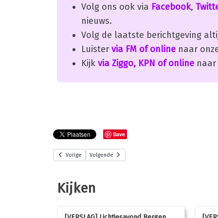
Volg ons ook via
Facebook
,
Twitt
nieuws.
Volg de laatste berichtgeving alti
Luister
via FM of online
naar onze
Kijk
via Ziggo, KPN of online
naar 
Save
Vorige
Volgende
Kijken
stemmen op
[VERSLAG] Lichtjesavond Bergen
[VER