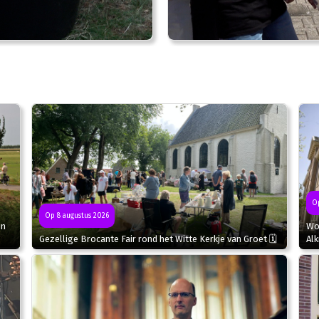
Op
Op 8 augustus 2026
in
Wor
Gezellige Brocante Fair rond het Witte Kerkje van Groet 🗓
Al