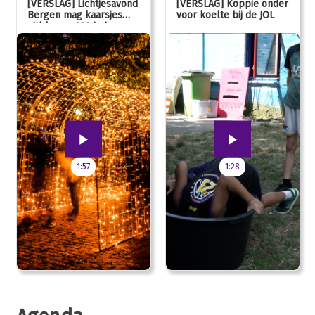
[VERSLAG] Lichtjesavond
[VERSLAG] Koppie onder
Bergen mag kaarsjes
voor koelte bij de JOL
uitblazen: 100 jarig
jubileum!
1:57
1:28