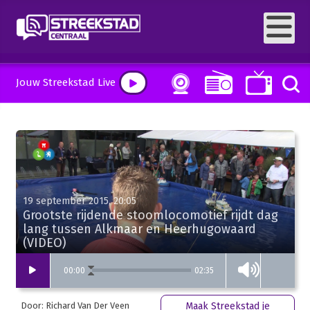
Jouw Streekstad Live
19 september 2015, 20:05
Grootste rijdende stoomlocomotief rijdt dag
lang tussen Alkmaar en Heerhugowaard
(VIDEO)
02:35
00
:
00
Door: Richard Van Der Veen
Maak Streekstad je