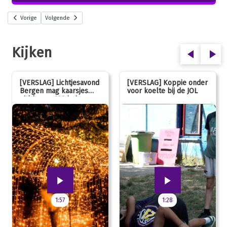
Vorige
Volgende
Kijken
[VERSLAG] Lichtjesavond
[VERSLAG] Koppie onder
Bergen mag kaarsjes
voor koelte bij de JOL
uitblazen: 100 jarig
jubileum!
1:57
1:28