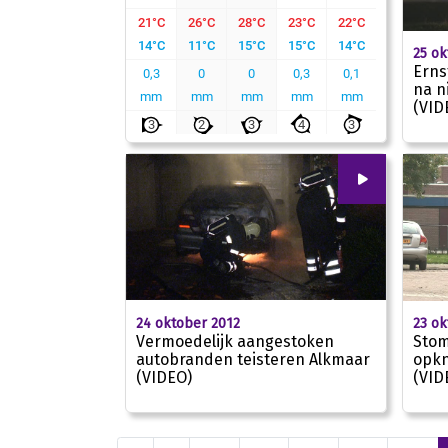
25 ok
Erns
na n
(VID
00
:
00
24 oktober 2012
23 ok
Vermoedelijk aangestoken
Stom
autobranden teisteren Alkmaar
opkn
(VIDEO)
(VID
02:20