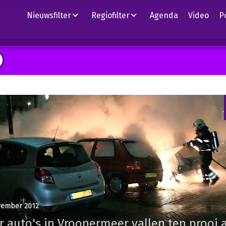
Nieuwsfilter
Regiofilter
Agenda
Video
P
vember 2012
r auto's in Vroonermeer vallen ten prooi 