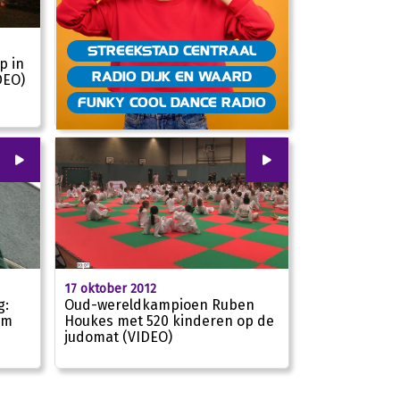
STREEKSTAD CENTRAAL
p in
RADIO DIJK EN WAARD
DEO)
01:05
FUNKY COOL DANCE RADIO
00
:
00
00
:
00
17 oktober 2012
g:
Oud-wereldkampioen Ruben
rm
Houkes met 520 kinderen op de
judomat (VIDEO)
00:00
00:00