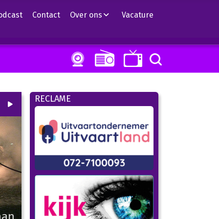
odcast
Contact
Over ons
Vacature
RECLAME
00
:
00
01:16
aan