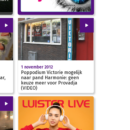
00
:
00
00
:
00
1 november 2012
Poppodium Victorie mogelijk
ar,
naar pand Harmonie: geen
keuze meer voor Provadja
01:56
02:05
(VIDEO)
00
:
00