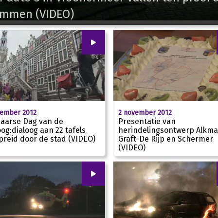
ammen (VIDEO)
00
:
00
vember 2012
2 november 2012
aarse Dag van de
Presentatie van
oog:dialoog aan 22 tafels
herindelingsontwerp Alkma
preid door de stad (VIDEO)
Graft-De Rijp en Schermer
02:42
(VIDEO)
00
:
00