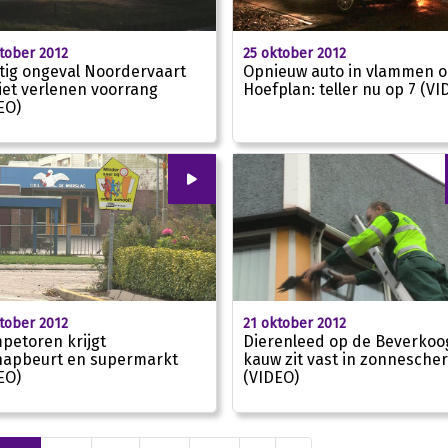
tober 2012
25 oktober 2012
tig ongeval Noordervaart
Opnieuw auto in vlammen o
iet verlenen voorrang
Hoefplan: teller nu op 7 (VI
EO)
01:01
00
:
00
tober 2012
21 oktober 2012
petoren krijgt
Dierenleed op de Beverkoo
apbeurt en supermarkt
kauw zit vast in zonnesche
EO)
(VIDEO)
00:00