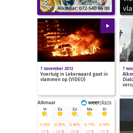
vl
00
:
00
7 november 2012
7 no
Voertuig in Lekerwaard gaat in
Alkm
vlammen op (VIDEO)
Dial
vers
00:53