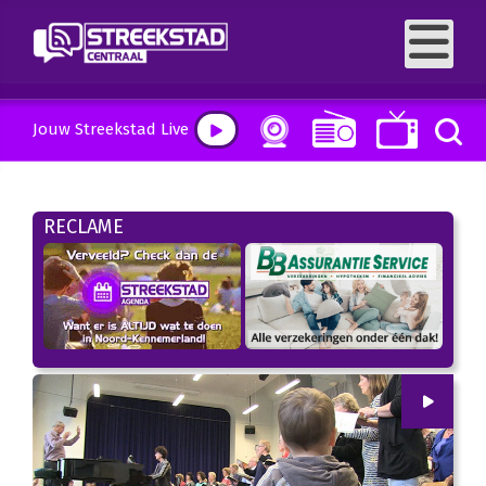
Jouw Streekstad Live
RECLAME
00
:
00