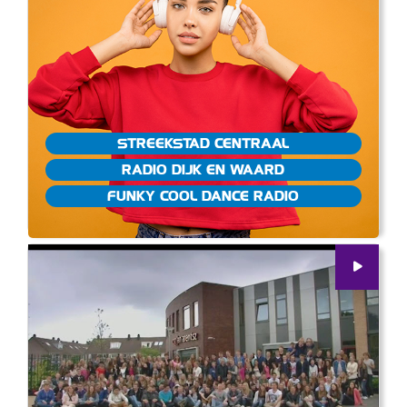
STREEKSTAD CENTRAAL
RADIO DIJK EN WAARD
FUNKY COOL DANCE RADIO
00
:
00