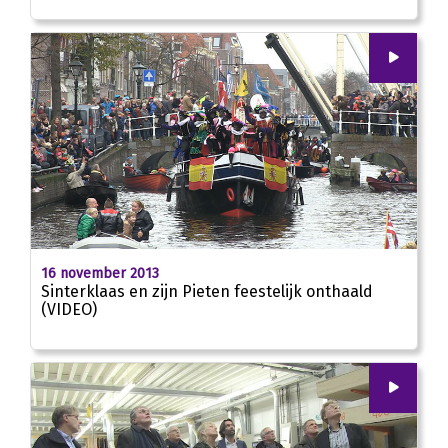
00
:
00
02:25
16 november 2013
Sinterklaas en zijn Pieten feestelijk onthaald
(VIDEO)
00
:
00