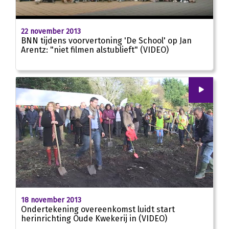
02:22
22 november 2013
BNN tijdens voorvertoning 'De School' op Jan
Arentz: "niet filmen alstublieft" (VIDEO)
00
:
00
02:05
18 november 2013
Ondertekening overeenkomst luidt start
herinrichting Oude Kwekerij in (VIDEO)