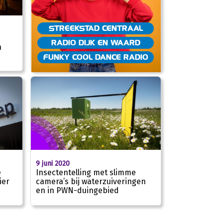
STREEKSTAD CENTRAAL
RADIO DIJK EN WAARD
n
FUNKY COOL DANCE RADIO
9 juni 2020
e
Insectentelling met slimme
ier
camera’s bij waterzuiveringen
en in PWN-duingebied