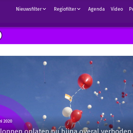
Nieuwsfilter
Regiofilter
Agenda
Video
P
ni 2020
lonnen oplaten nu bijna overal verboden,