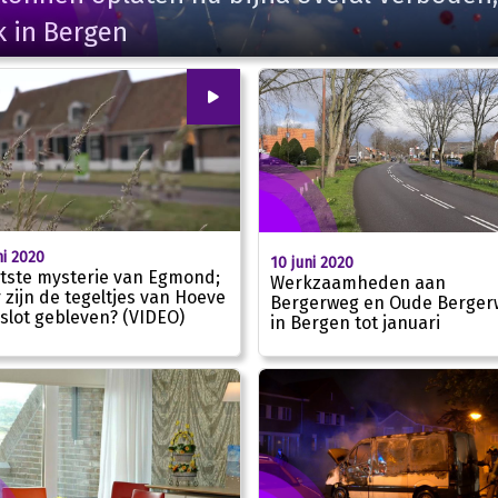
k in Bergen
00
:
00
ni 2020
10 juni 2020
tste mysterie van Egmond;
Werkzaamheden aan
 zijn de tegeltjes van Hoeve
Bergerweg en Oude Berger
slot gebleven? (VIDEO)
02:05
in Bergen tot januari