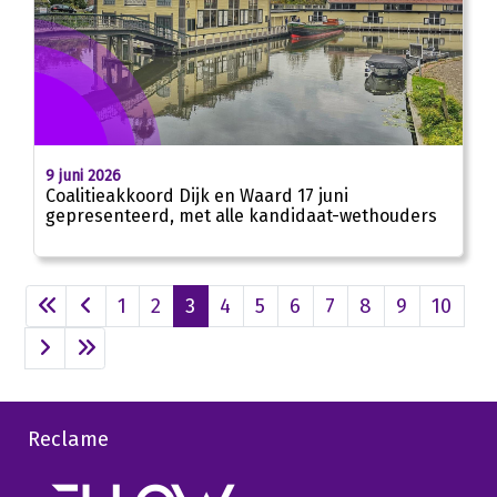
9 juni 2026
Coalitieakkoord Dijk en Waard 17 juni
gepresenteerd, met alle kandidaat-wethouders
1
2
3
4
5
6
7
8
9
10
Reclame