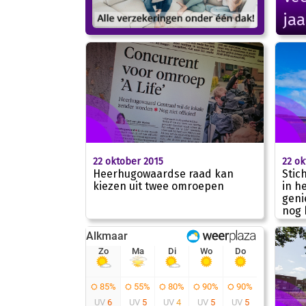
jaa
22 oktober 2015
22 ok
Heerhugowaardse raad kan
Stic
kiezen uit twee omroepen
in h
geni
nog 