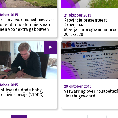
tober 2015
21 oktober 2015
zitting over nieuwbouw azc:
Provincie presenteert
nenden wisten niets van
Provinciaal
nen voor extra gebouwen
Meerjarenprogramma Groe
2016-2020
00
:
00
tober 2015
20 oktober 2015
st tweede dode baby
Verwarring over rolstoeltaxi
kt rivierenwijk (VIDEO)
Heerhugowaard
01:50