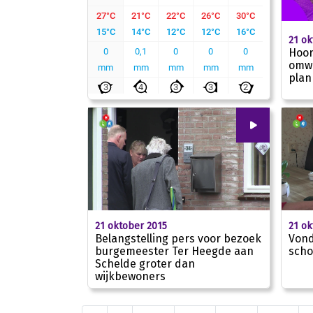
21 ok
Hoor
omwo
plan
00
:
00
21 oktober 2015
21 ok
Belangstelling pers voor bezoek
Vond
burgemeester Ter Heegde aan
scho
Schelde groter dan
01:45
wijkbewoners