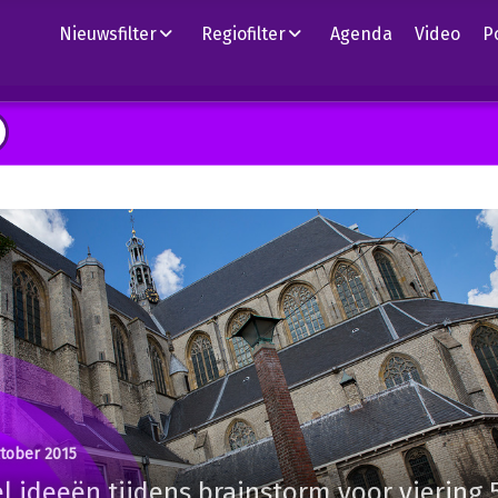
Nieuwsfilter
Regiofilter
Agenda
Video
P
ktober 2015
l ideeën tijdens brainstorm voor viering 