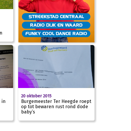
STREEKSTAD CENTRAAL
RADIO DIJK EN WAARD
n
FUNKY COOL DANCE RADIO
20 oktober 2015
 in
Burgemeester Ter Heegde roept
op tot bewaren rust rond dode
baby’s