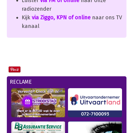
Luister
via FM of online
naar onze
radiozender
Kijk
via Ziggo, KPN of online
naar ons TV
kanaal
RECLAME