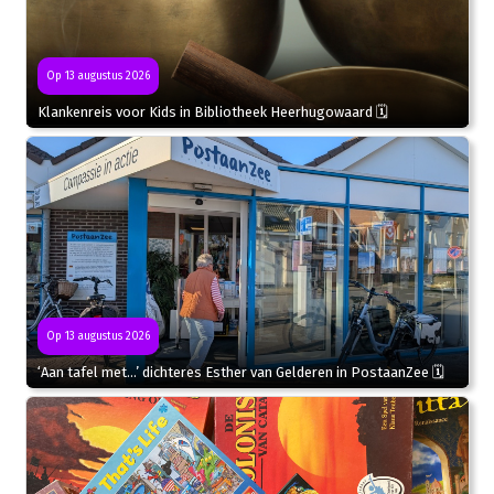
Op 13 augustus 2026
Klankenreis voor Kids in Bibliotheek Heerhugowaard 🗓
Op 13 augustus 2026
‘Aan tafel met…’ dichteres Esther van Gelderen in PostaanZee 🗓