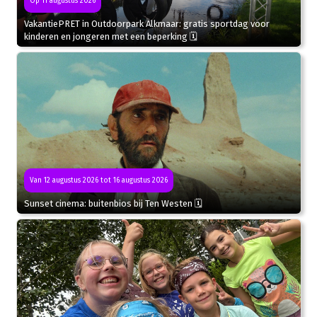
Op 11 augustus 2026
VakantiePRET in Outdoorpark Alkmaar: gratis sportdag voor
kinderen en jongeren met een beperking 🗓
Van 12 augustus 2026 tot 16 augustus 2026
Sunset cinema: buitenbios bij Ten Westen 🗓