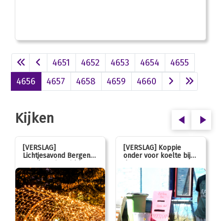
4651
4652
4653
4654
4655
4656
4657
4658
4659
4660
Kijken
[VERSLAG]
[VERSLAG] Koppie
Lichtjesavond Bergen
onder voor koelte bij
mag kaarsjes uitblazen:
de JOL
100 jarig jubileum!