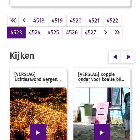
4518
4519
4520
4521
4522
4523
4524
4525
4526
4527
Kijken
[VERSLAG]
[VERSLAG] Koppie
Lichtjesavond Bergen
onder voor koelte bij
mag kaarsjes uitblazen:
de JOL
100 jarig jubileum!