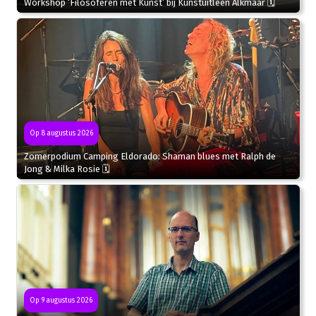
Workshop ‘Filosoferen met Kunst’ bij Kunstuitleen Alkmaar 🗓
Op 8 augustus 2026
Zomerpodium Camping Eldorado: Shaman blues met Ralph de
Jong & Milka Rosie 🗓
Op 9 augustus 2026