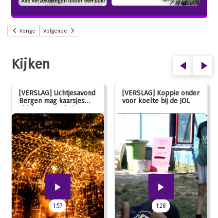
Vorige
Volgende
Kijken
[VERSLAG] Lichtjesavond
[VERSLAG] Koppie onder
Bergen mag kaarsjes
voor koelte bij de JOL
uitblazen: 100 jarig
jubileum!
1:57
1:28