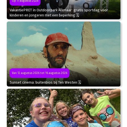
Op 11 augustus 2026
VakantiePRET in Outdoorpark Alkmaar: gratis sportdag voor
kinderen en jongeren met een beperking 🗓
Van 12 augustus 2026 tot 16 augustus 2026
Sunset cinema: buitenbios bij Ten Westen 🗓