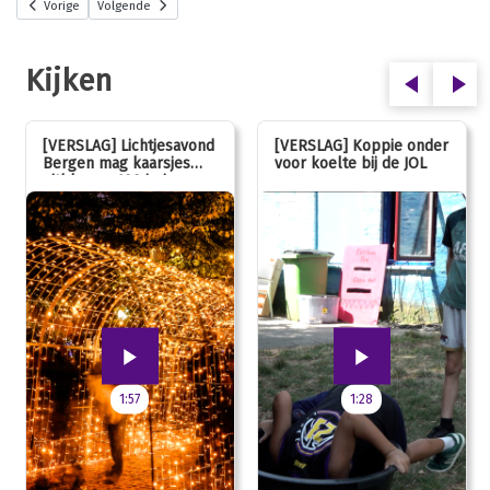
Vorige
Volgende
Kijken
[VERSLAG] Lichtjesavond
[VERSLAG] Koppie onder
Bergen mag kaarsjes
voor koelte bij de JOL
uitblazen: 100 jarig
jubileum!
1:57
1:28