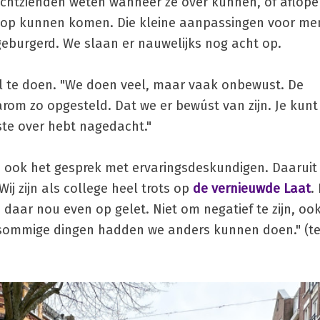
echtzienden weten wanneer ze over kunnen, of aflope
p op kunnen komen. Die kleine aanpassingen voor m
ingeburgerd. We slaan er nauwelijks nog acht op.
l te doen. "We doen veel, maar vaak onbewust. De
m zo opgesteld. Dat we er bewúst van zijn. Je kunt 
ste over hebt nagedacht."
e ook het gesprek met ervaringsdeskundigen. Daarui
j zijn als college heel trots op
de vernieuwde Laat
.
daar nou even op gelet. Niet om negatief te zijn, o
r sommige dingen hadden we anders kunnen doen." (te