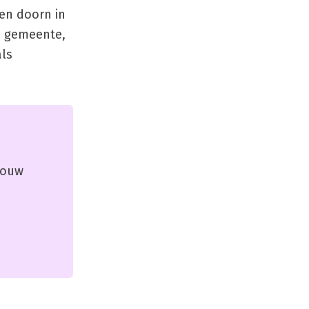
een doorn in
de gemeente,
als
 jouw