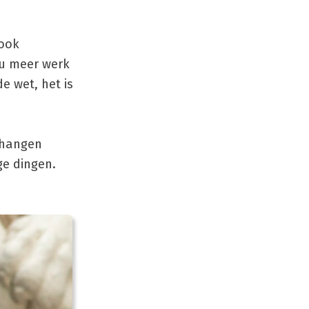
 ook
ou meer werk
e wet, het is
 hangen
ge dingen.