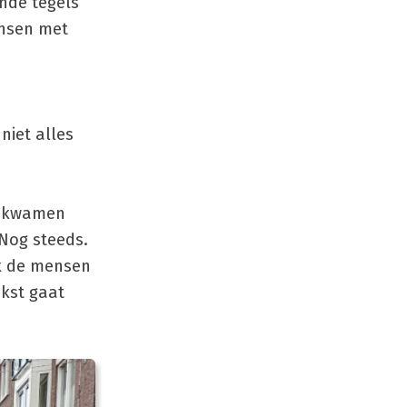
nde tegels
ensen met
niet alles
t kwamen
 Nog steeds.
ok de mensen
kst gaat