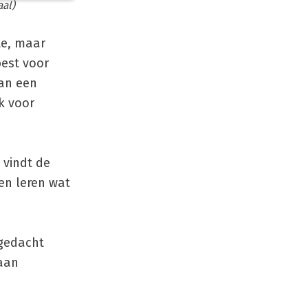
aal)
te, maar
est voor
van een
ok voor
 vindt de
en leren wat
 gedacht
aan