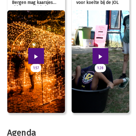
Bergen mag kaarsjes
voor koelte bij de JOL
uitblazen: 100 jarig
jubileum!
1:57
1:28
Agenda