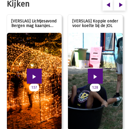
Kijken
[VERSLAG] Lichtjesavond
[VERSLAG] Koppie onder
Bergen mag kaarsjes
voor koelte bij de JOL
uitblazen: 100 jarig
jubileum!
1:57
1:28