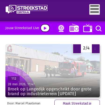
Jouw Streekstad Live
2/4
<
>
112
28 mei 2026, 11:47
Broek op Langedijk opgeschrikt door grote
brand op industrieterrein [UPDATE]
Door: Marcel Plaatsman
Maak Streekstad je