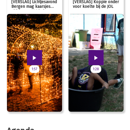
[VERSLAG] Lichtjesavond
[VERSLAG] Koppie onder
Bergen mag kaarsjes
voor koelte bij de JOL
uitblazen: 100 jarig
jubileum!
1:57
1:28