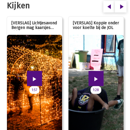
Kijken
[VERSLAG] Lichtjesavond
[VERSLAG] Koppie onder
Bergen mag kaarsjes
voor koelte bij de JOL
uitblazen: 100 jarig
jubileum!
1:57
1:28