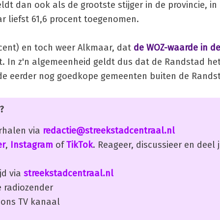
dt dan ook als de grootste stijger in de provincie, in
r liefst 61,6 procent toegenomen.
ocent) en toch weer Alkmaar, dat
de WOZ-waarde in de
. In z'n algemeenheid geldt dus dat de Randstad het 
in de eerder nog goedkope gemeenten buiten de Rands
?
erhalen via
redactie@streekstadcentraal.nl
er
,
Instagram
of
TikTok
. Reageer, discussieer en deel
jd via
streekstadcentraal.nl
 radiozender
ons TV kanaal