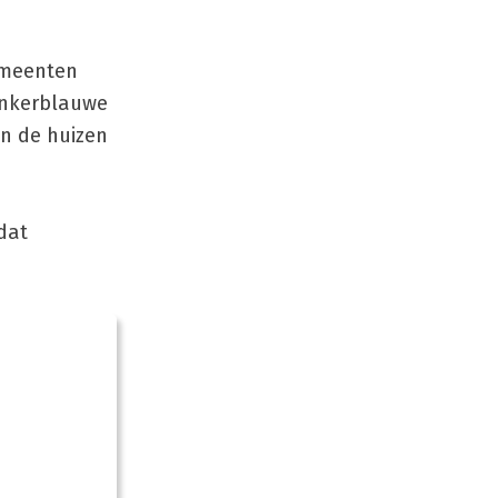
emeenten
onkerblauwe
jn de huizen
dat