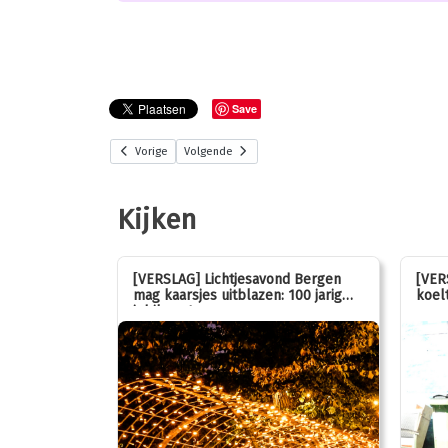
Save
Vorige
Volgende
Kijken
stemmen op
[VERSLAG] Lichtjesavond Bergen
[VER
mag kaarsjes uitblazen: 100 jarig
koelt
jubileum!