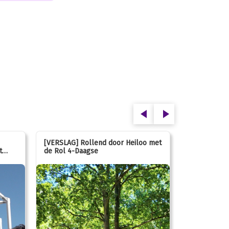
[VERSLAG] Rollend door Heiloo met
[VERSLAG] K
t
de Rol 4-Daagse
hún favorie
speeltuin