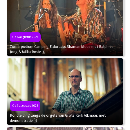
Op 8 augustus 2026
Zomerpodium Camping Eldorado: Shaman blues met Ralph de
Jong & Milka Rosie 🗓
Op 9 augustus 2026
Rondleiding langs de orgels van Grote Kerk Alkmaar, met
demonstratie 🗓