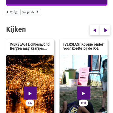
Vorige
Volgende
Kijken
[VERSLAG] Lichtjesavond
[VERSLAG] Koppie onder
Bergen mag kaarsjes
voor koelte bij de JOL
uitblazen: 100 jarig
jubileum!
1:57
1:28