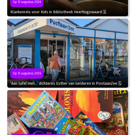
Op 13 augustus 2026
Klankenreis voor Kids in Bibliotheek Heerhugowaard 🗓
Op 13 augustus 2026
‘Aan tafel met…’ dichteres Esther van Gelderen in PostaanZee 🗓