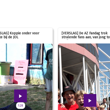
SLAG] Koppie onder voor
[VERSLAG] De AZ Fandag trok
e bij de JOL
stralende fans aan, van jong to
oud!
1:28