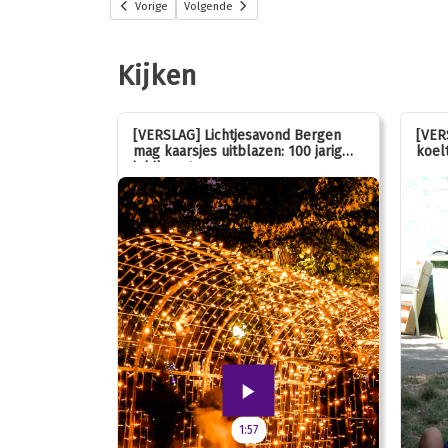
Vorige
Volgende
Kijken
stemmen op
[VERSLAG] Lichtjesavond Bergen
[VER
mag kaarsjes uitblazen: 100 jarig
koelt
jubileum!
1:57