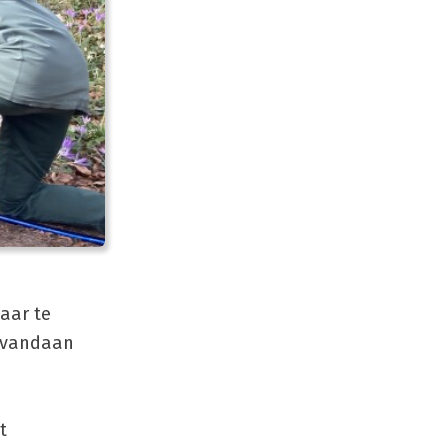
aar te
 vandaan
t