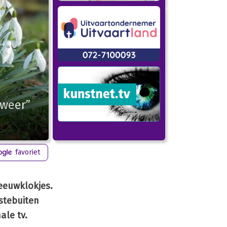
 weer”
favoriet
neeuwklokjes.
stebuiten
ale tv.