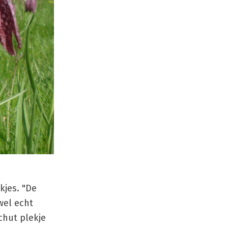
kjes. "De
wel echt
chut plekje