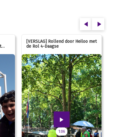
[VERSLAG] Rollend door Heiloo met
[VERSLAG] K
t
de Rol 4-Daagse
hún favorie
speeltuin
1:06