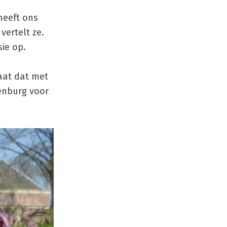
heeft ons
vertelt ze.
ie op.
gaat dat met
jenburg voor