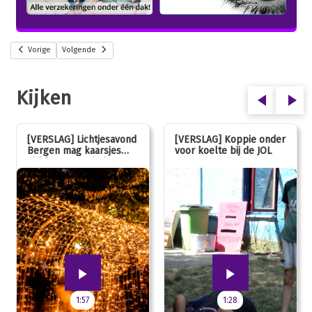
Vorige
Volgende
Kijken
[VERSLAG] Lichtjesavond
[VERSLAG] Koppie onder
Bergen mag kaarsjes
voor koelte bij de JOL
uitblazen: 100 jarig
jubileum!
1:57
1:28