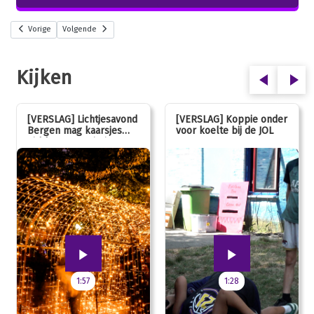
Vorige
Volgende
Kijken
[VERSLAG] Lichtjesavond
[VERSLAG] Koppie onder
Bergen mag kaarsjes
voor koelte bij de JOL
uitblazen: 100 jarig
jubileum!
1:57
1:28