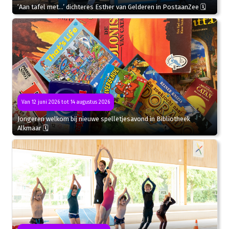
‘Aan tafel met…’ dichteres Esther van Gelderen in PostaanZee 🗓
Van 12 juni 2026 tot 14 augustus 2026
Jongeren welkom bij nieuwe spelletjesavond in Bibliotheek
Alkmaar 🗓