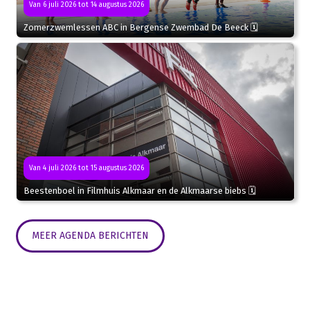
Van 6 juli 2026 tot 14 augustus 2026
Zomerzwemlessen ABC in Bergense Zwembad De Beeck 🗓
Van 4 juli 2026 tot 15 augustus 2026
Beestenboel in Filmhuis Alkmaar en de Alkmaarse biebs 🗓
MEER AGENDA BERICHTEN