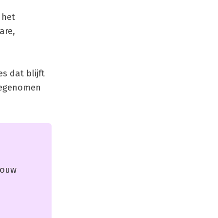
 het
are,
 dat blijft
eegenomen
 jouw