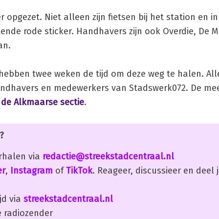
opgezet. Niet alleen zijn fietsen bij het station en in
nde rode sticker. Handhavers zijn ook Overdie, De M
an.
ebben twee weken de tijd om deze weg te halen. Alles
handhavers en medewerkers van Stadswerk072. De m
n de Alkmaarse sectie
.
?
erhalen via
redactie@streekstadcentraal.nl
er
,
Instagram
of
TikTok
. Reageer, discussieer en deel
jd via
streekstadcentraal.nl
 radiozender