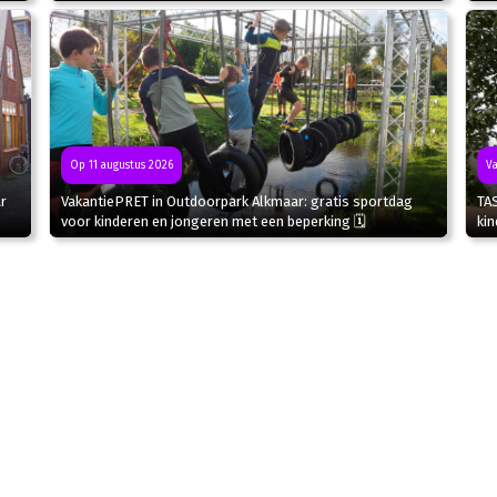
Va
Op 11 augustus 2026
r
TA
VakantiePRET in Outdoorpark Alkmaar: gratis sportdag
kin
voor kinderen en jongeren met een beperking 🗓