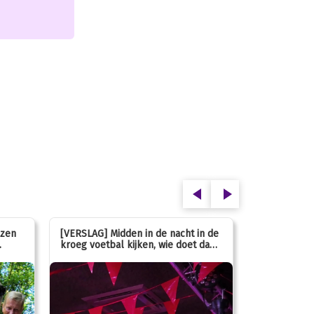
ezen
[VERSLAG] Midden in de nacht in de
[INFO] Hoe g
kroeg voetbal kijken, wie doet dan
met de mass
nou?