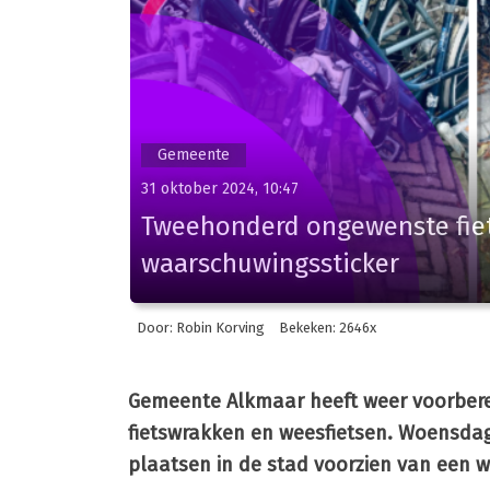
Gemeente
31 oktober 2024, 10:47
Tweehonderd ongewenste fiet
waarschuwingssticker
Door: Robin Korving
Bekeken: 2646x
Gemeente Alkmaar heeft weer voorberei
fietswrakken en weesfietsen.
Woensdag 
plaatsen in de stad voorzien van een 