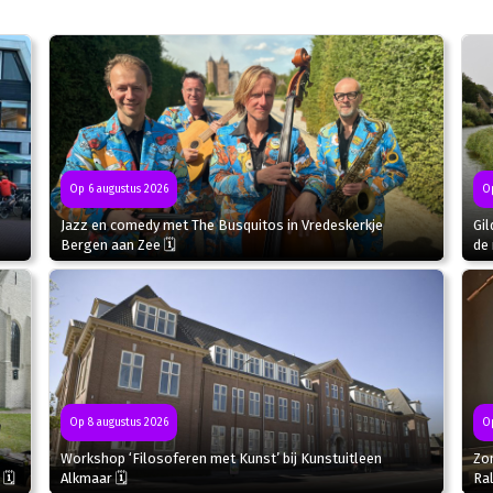
Op 6 augustus 2026
Op
Jazz en comedy met The Busquitos in Vredeskerkje
Gil
Bergen aan Zee 🗓
de 
Op
Op 8 augustus 2026
Zo
Workshop ‘Filosoferen met Kunst’ bij Kunstuitleen
Ral
 🗓
Alkmaar 🗓