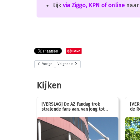
Kijk
via Ziggo, KPN of online
naar 
Save
Vorige
Volgende
Kijken
stemmen op
[VERSLAG] De AZ Fandag trok
[VER
stralende fans aan, van jong tot
de R
oud!