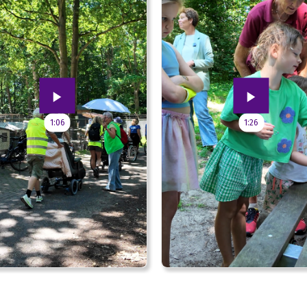
1:06
1:26