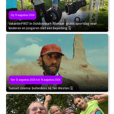
Op 11 augustus 2026
VakantiePRET in Outdoorpark Alkmaar: gratis sportdag voor
kinderen en jongeren met een beperking 🗓
Van 12 augustus 2026 tot 16 augustus 2026
Sunset cinema: buitenbios bij Ten Westen 🗓