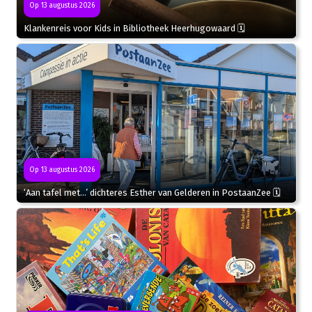
Op 13 augustus 2026
Klankenreis voor Kids in Bibliotheek Heerhugowaard 🗓
Op 13 augustus 2026
‘Aan tafel met…’ dichteres Esther van Gelderen in PostaanZee 🗓