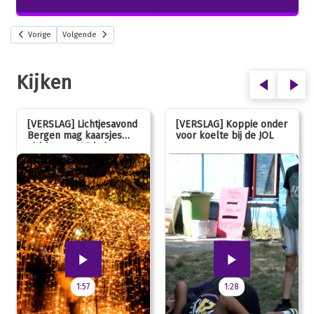
Vorige
Volgende
Kijken
[VERSLAG] Lichtjesavond
[VERSLAG] Koppie onder
Bergen mag kaarsjes
voor koelte bij de JOL
uitblazen: 100 jarig
jubileum!
1:57
1:28