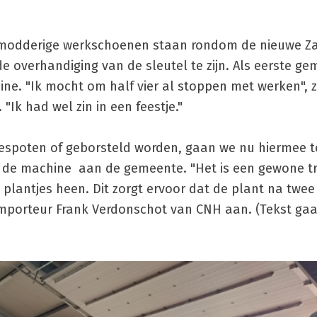
n modderige werkschoenen staan rondom de nieuwe Z
e overhandiging van de sleutel te zijn. Als eerste g
ne. "Ik mocht om half vier al stoppen met werken", 
"Ik had wel zin in een feestje."
spoten of geborsteld worden, gaan we nu hiermee te l
ht de machine aan de gemeente. "Het is een gewone tr
 plantjes heen. Dit zorgt ervoor dat de plant na twe
 importeur Frank Verdonschot van CNH aan. (Tekst gaa