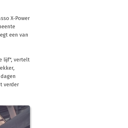
asso X-Power
emeente
zegt een van
ijf", vertelt
ekker,
e dagen
t verder