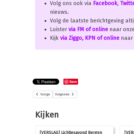
Volg ons ook via
Facebook
,
Twitt
nieuws.
Volg de laatste berichtgeving alti
Luister
via FM of online
naar onze
Kijk
via Ziggo, KPN of online
naar 
Save
Vorige
Volgende
Kijken
stemmen op
[VERSLAG] Lichtjesavond Bergen
[VER