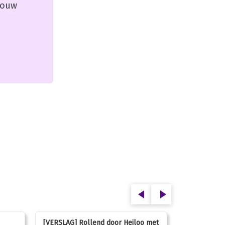
 jouw
[VERSLAG] Rollend door Heiloo met
[VERSLAG] K