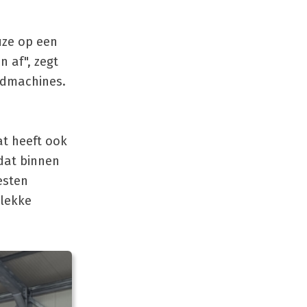
uze op een
n af", zegt
idmachines.
at heeft ook
 dat binnen
esten
 lekke