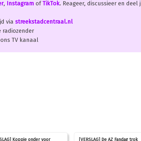
er
,
Instagram
of
TikTok
. Reageer, discussieer en deel
jd via
streekstadcentraal.nl
 radiozender
ons TV kanaal
SLAG] Koppie onder voor
[VERSLAG] De AZ Fandag trok