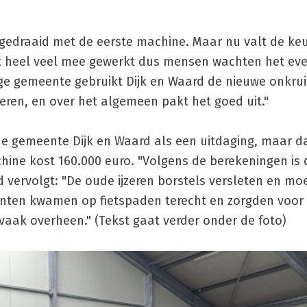
fgedraaid met de eerste machine. Maar nu valt de ke
iet heel veel mee gewerkt dus mensen wachten het eve
nige gemeente gebruikt Dijk en Waard de nieuwe onkru
beren, en over het algemeen pakt het goed uit."
de gemeente Dijk en Waard als een uitdaging, maar d
hine kost 160.000 euro. "Volgens de berekeningen is
d vervolgt: "De oude ijzeren borstels versleten en mo
anten kwamen op fietspaden terecht en zorgden voor
vaak overheen." (Tekst gaat verder onder de foto)