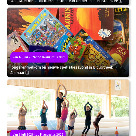
‘Aan tafel met…’ dichteres Esther van Gelderen in PostaanZee 🗓
Van 12 juni 2026 tot 14 augustus 2026
Jongeren welkom bij nieuwe spelletjesavond in Bibliotheek
Alkmaar 🗓
Van 6 juli 2026 tot 14 augustus 2026