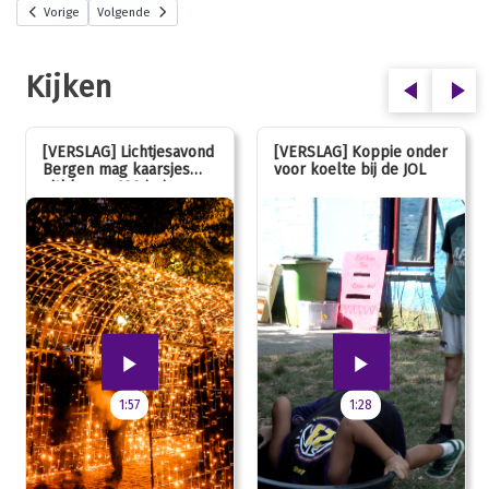
Vorige
Volgende
Kijken
[VERSLAG] Lichtjesavond
[VERSLAG] Koppie onder
Bergen mag kaarsjes
voor koelte bij de JOL
uitblazen: 100 jarig
jubileum!
1:57
1:28