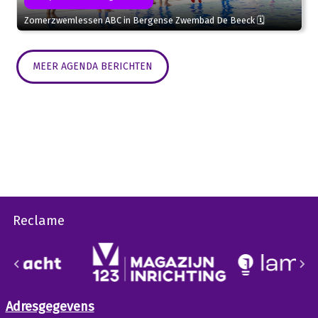
Zomerzwemlessen ABC in Bergense Zwembad De Beeck 🗓
MEER AGENDA BERICHTEN
Reclame
Adresgegevens