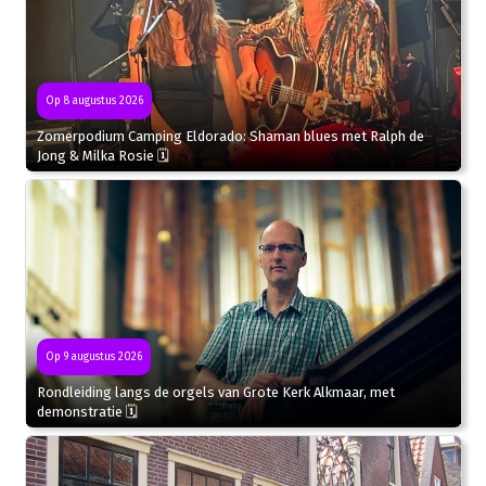
Op 8 augustus 2026
Zomerpodium Camping Eldorado: Shaman blues met Ralph de
Jong & Milka Rosie 🗓
Op 9 augustus 2026
Rondleiding langs de orgels van Grote Kerk Alkmaar, met
demonstratie 🗓