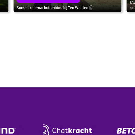
TA
Sunset cinema: buitenbios bij Ten Westen 🗓
kin