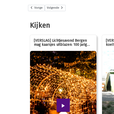
Vorige
Volgende
Kijken
stemmen op
[VERSLAG] Lichtjesavond Bergen
[VER
mag kaarsjes uitblazen: 100 jarig
koelt
jubileum!