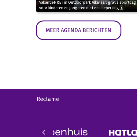
VakantiePRET in Outdoorpark Alkmaar: gratis sportdag
voor kinderen en jongeren met een beperking 🗓
MEER AGENDA BERICHTEN
Reclame