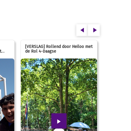
[VERSLAG] Rollend door Heiloo met
[VERSLAG] K
t
de Rol 4-Daagse
hún favorie
speeltuin