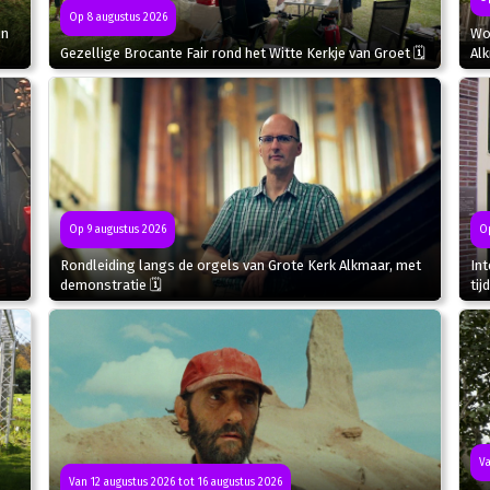
Op 8 augustus 2026
in
Wor
Gezellige Brocante Fair rond het Witte Kerkje van Groet 🗓
Al
Op 9 augustus 2026
Op
Rondleiding langs de orgels van Grote Kerk Alkmaar, met
In
demonstratie 🗓
tij
Va
Van 12 augustus 2026 tot 16 augustus 2026