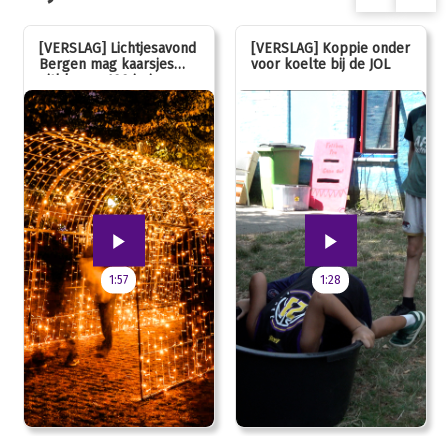
[VERSLAG] Lichtjesavond
[VERSLAG] Koppie onder
Bergen mag kaarsjes
voor koelte bij de JOL
uitblazen: 100 jarig
jubileum!
1:57
1:28