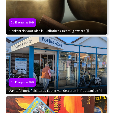
Op 13 augustus 2026
Klankenreis voor Kids in Bibliotheek Heerhugowaard 🗓
Op 13 augustus 2026
‘Aan tafel met…’ dichteres Esther van Gelderen in PostaanZee 🗓