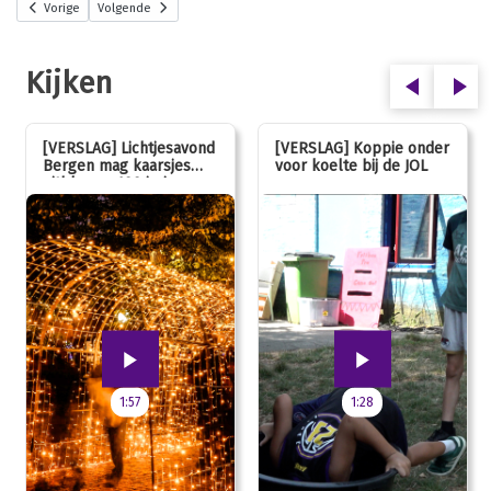
Vorige
Volgende
Kijken
[VERSLAG] Lichtjesavond
[VERSLAG] Koppie onder
Bergen mag kaarsjes
voor koelte bij de JOL
uitblazen: 100 jarig
jubileum!
1:57
1:28