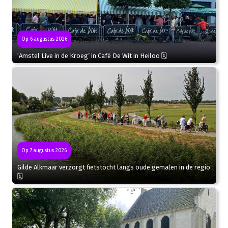
Op 6 augustus 2026
‘Amstel Live in de Kroeg’ in Café De Wit in Heiloo 🗓
Op 7 augustus 2026
Gilde Alkmaar verzorgt fietstocht langs oude gemalen in de regio
🗓