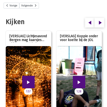
Vorige
Volgende
Kijken
[VERSLAG] Lichtjesavond
[VERSLAG] Koppie onder
Bergen mag kaarsjes
voor koelte bij de JOL
uitblazen: 100 jarig
jubileum!
1:57
1:28