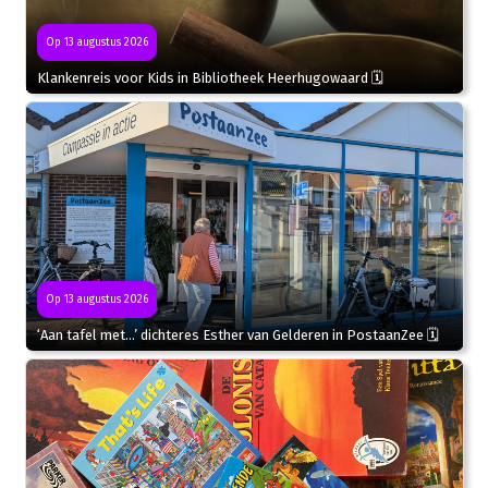
Op 13 augustus 2026
Klankenreis voor Kids in Bibliotheek Heerhugowaard 🗓
Op 13 augustus 2026
‘Aan tafel met…’ dichteres Esther van Gelderen in PostaanZee 🗓