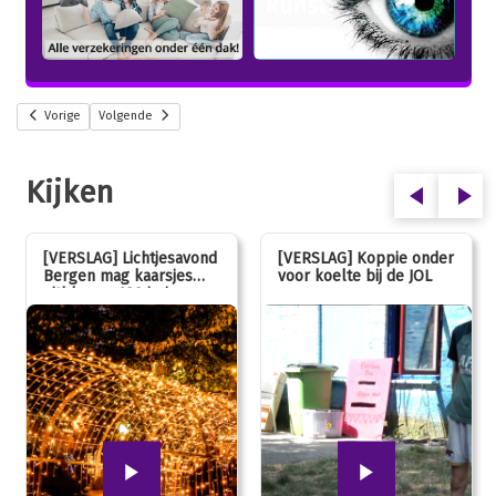
Vorige
Volgende
Kijken
[VERSLAG] Lichtjesavond
[VERSLAG] Koppie onder
Bergen mag kaarsjes
voor koelte bij de JOL
uitblazen: 100 jarig
jubileum!